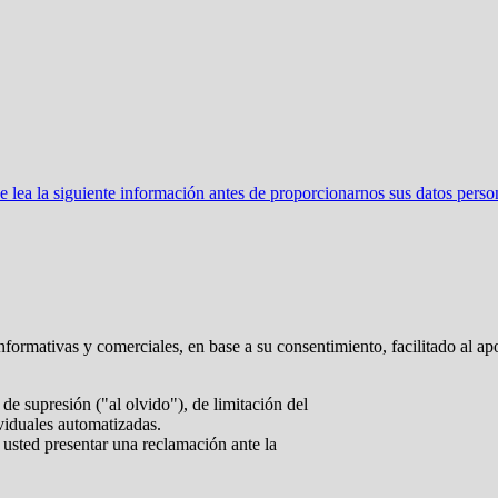
ea la siguiente información antes de proporcionarnos sus datos perso
nformativas y comerciales, en base a su consentimiento, facilitado al ap
de supresión ("al olvido"), de limitación del
ividuales automatizadas.
 usted presentar una reclamación ante la