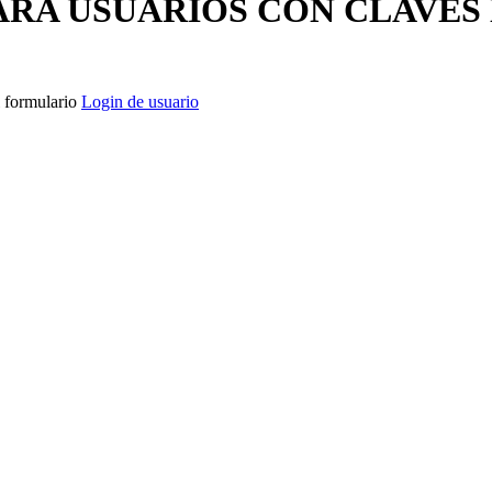
Jurídico y Tributario
ARA USUARIOS CON CLAVES
l formulario
Login de usuario
l, íntegro y flexible. Asesoría fiscal, laboral, contable y
 flexible.